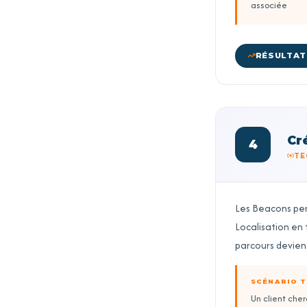
associée
RÉSULTAT 
Cr
4
TE
Les Beacons per
Localisation en t
parcours devient
SCÉNARIO T
Un client cher