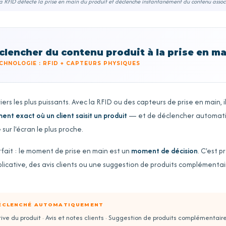
a RFID détecte la prise en main du produit et déclenche instantanément du contenu assoc
clencher du contenu produit à la prise en m
CHNOLOGIE : RFID + CAPTEURS PHYSIQUES
viers les plus puissants. Avec la RFID ou des capteurs de prise en main, i
nt exact où un client saisit un produit
— et de déclencher automat
sur l'écran le plus proche.
rfait : le moment de prise en main est un
moment de décision
. C'est 
licative, des avis clients ou une suggestion de produits complémentair
ÉCLENCHÉ AUTOMATIQUEMENT
ive du produit · Avis et notes clients · Suggestion de produits complémentaire