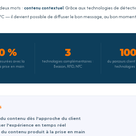
 deux mots :
contenu contextuel
. Grâce aux technologies de détect
FC — il devient possible de diffuser le bon message, au bon moment,
0 %
3
10
esurées avec la
technologies complémentaires :
du parcours client
la prise en main
Beacon, RFID, NFC
technologies
S
 du contenu dès l'approche du client
ser l'expérience en temps réel
 du contenu produit à la prise en main