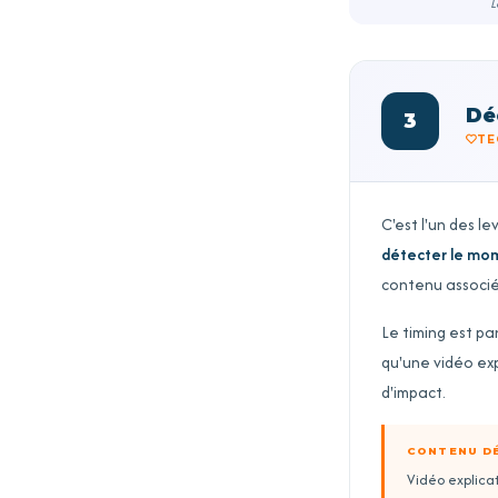
L
Dé
3
TE
C'est l'un des le
détecter le mome
contenu associé 
Le timing est pa
qu'une vidéo exp
d'impact.
CONTENU D
Vidéo explicat