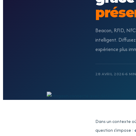
prése
Beacon, RFID, NFC 
intelligent. Diffus
expérience plus imm
28 AVRIL 2026
6 MI
Dans un contexte où 
question s'impose :