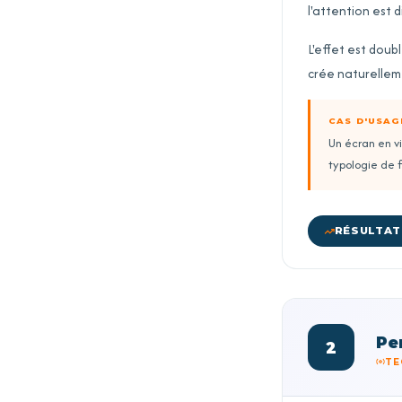
l'attention est d
L'effet est doubl
crée naturelleme
CAS D'USA
Un écran en vi
typologie de f
RÉSULTAT 
Pe
2
TE