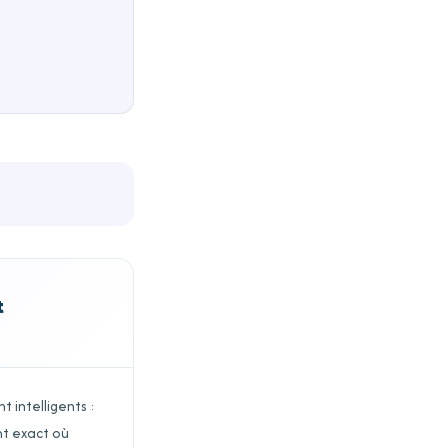
t
t intelligents :
nt exact où