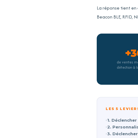
La réponse tient en
Beacon BLE, RFID, N
+3
de ventes m
détection à 
LES 5 LEVIER
1. Déclencher
2. Personnali
3. Déclencher