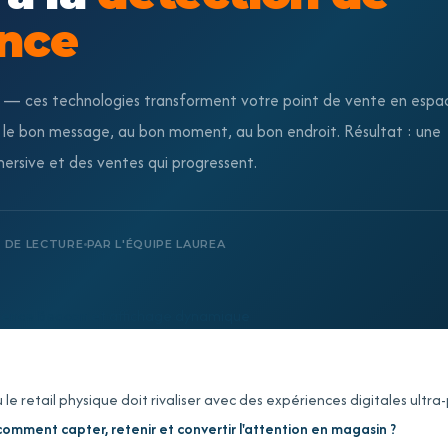
nce
— ces technologies transforment votre point de vente en espa
ez le bon message, au bon moment, au bon endroit. Résultat : une
ersive et des ventes qui progressent.
N DE LECTURE
PAR L'ÉQUIPE LAUREA
le retail physique doit rivaliser avec des expériences digitales ultra
comment capter, retenir et convertir l'attention en magasin ?