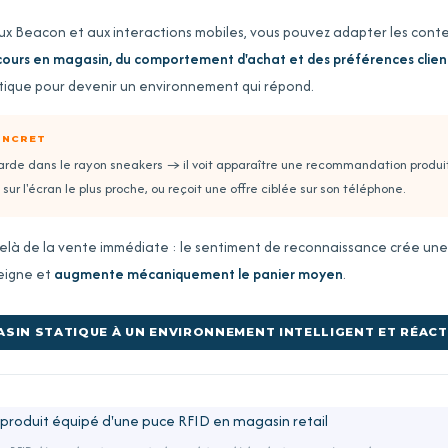
ux Beacon et aux interactions mobiles, vous pouvez adapter les conte
cours en magasin, du comportement d'achat et des préférences clien
atique pour devenir un environnement qui répond.
ONCRET
ttarde dans le rayon sneakers → il voit apparaître une recommandation produi
sur l'écran le plus proche, ou reçoit une offre ciblée sur son téléphone.
elà de la vente immédiate : le sentiment de reconnaissance crée une 
seigne et
augmente mécaniquement le panier moyen
.
ASIN STATIQUE À UN ENVIRONNEMENT INTELLIGENT ET RÉACT