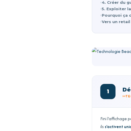
4. Créer du g
5. Exploiter
Pourquoi ça c
Vers un reta
Dé
1
TE
Fini l'affichage 
ils
s'activent un