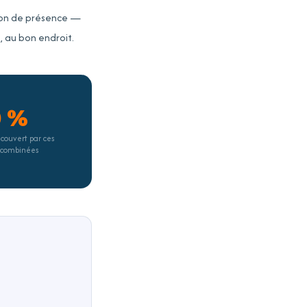
ion de présence —
 au bon endroit.
0 %
 couvert par ces
 combinées