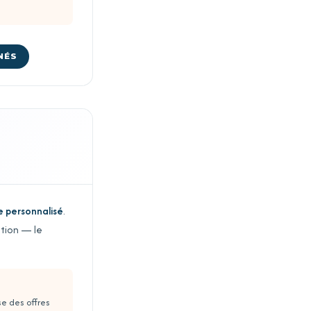
NÉS
te personnalisé
.
ition — le
se des offres