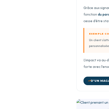
Grâce aux signa
fonction
du par
cesse d'être st
EXEMPLE C
Un client s'a
personnalisée 
L'impact va au-d
forte avec l'en
D'UN MAG