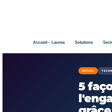
Accueil – Laurea
Solutions
Sect
RETAIL
TECH
5 faç
l'eng
grâce