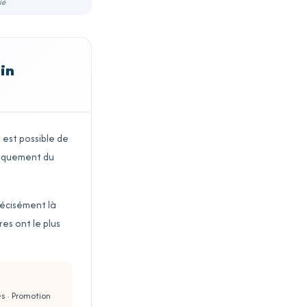
ié
ain
l est possible de
iquement du
précisément là
es ont le plus
s · Promotion