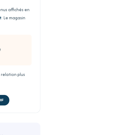
nus affichés en
t
. Le magasin
t
relation plus
IF