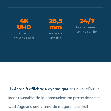
4K
28,5
24/7
UHD
mm
fonctionnement
continu certifié
résolution
épaisseur
3840 × 2160 px
ultra-fine
Un
écran à affichage dynamique
est aujourd'hui un
incontournable de la communication professionnelle.
Qu'il s'agisse d'une vitrine de magasin, d'un hall