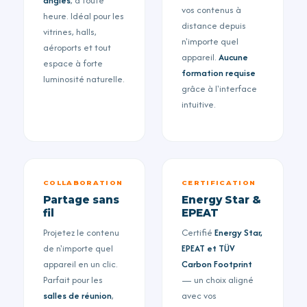
angles
, à toute
vos contenus à
heure. Idéal pour les
distance depuis
vitrines, halls,
n'importe quel
aéroports et tout
appareil.
Aucune
espace à forte
formation requise
luminosité naturelle.
grâce à l'interface
intuitive.
COLLABORATION
CERTIFICATION
Partage sans
Energy Star &
fil
EPEAT
Projetez le contenu
Certifié
Energy Star,
de n'importe quel
EPEAT et TÜV
appareil en un clic.
Carbon Footprint
Parfait pour les
— un choix aligné
salles de réunion
,
avec vos