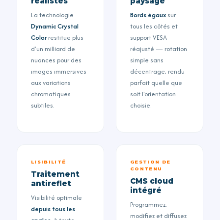
réalistes
paysage
La technologie
Bords égaux
sur
Dynamic Crystal
tous les côtés et
Color
restitue plus
support VESA
d'un milliard de
réajusté — rotation
nuances pour des
simple sans
images immersives
décentrage, rendu
aux variations
parfait quelle que
chromatiques
soit l'orientation
subtiles.
choisie.
LISIBILITÉ
GESTION DE
CONTENU
Traitement
CMS cloud
antireflet
intégré
Visibilité optimale
Programmez,
depuis tous les
modifiez et diffusez