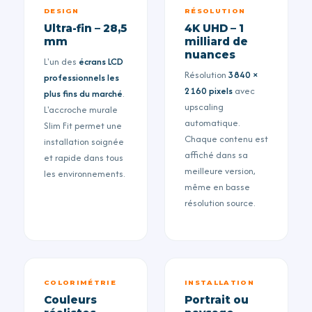
DESIGN
RÉSOLUTION
Ultra-fin – 28,5
4K UHD – 1
mm
milliard de
nuances
L'un des
écrans LCD
Résolution
3840 ×
professionnels les
2160 pixels
avec
plus fins du marché
.
upscaling
L'accroche murale
automatique.
Slim Fit permet une
Chaque contenu est
installation soignée
affiché dans sa
et rapide dans tous
meilleure version,
les environnements.
même en basse
résolution source.
COLORIMÉTRIE
INSTALLATION
Couleurs
Portrait ou